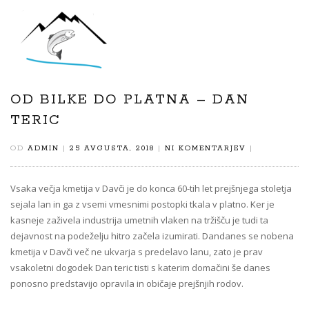
VKLOPI/IZ
NAVIGACI
OD BILKE DO PLATNA – DAN
TERIC
OD
ADMIN
|
25 AVGUSTA, 2018
|
NI KOMENTARJEV
|
Vsaka večja kmetija v Davči je do konca 60-tih let prejšnjega stoletja
sejala lan in ga z vsemi vmesnimi postopki tkala v platno. Ker je
kasneje zaživela industrija umetnih vlaken na tržišču je tudi ta
dejavnost na podeželju hitro začela izumirati. Dandanes se nobena
kmetija v Davči več ne ukvarja s predelavo lanu, zato je prav
vsakoletni dogodek Dan teric tisti s katerim domačini še danes
ponosno predstavijo opravila in običaje prejšnjih rodov.