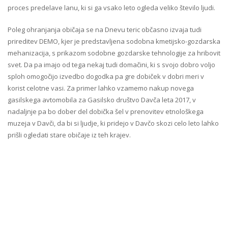
proces predelave lanu, ki si ga vsako leto ogleda veliko število ljudi.
Poleg ohranjanja običaja se na Dnevu teric občasno izvaja tudi
prireditev DEMO, kjer je predstavljena sodobna kmetijsko-gozdarska
mehanizacija, s prikazom sodobne gozdarske tehnologije za hribovit
svet. Da pa imajo od tega nekaj tudi domačini, ki s svojo dobro voljo
sploh omogočijo izvedbo dogodka pa gre dobiček v dobri meri v
korist celotne vasi. Za primer lahko vzamemo nakup novega
gasilskega avtomobila za Gasilsko društvo Davča leta 2017, v
nadaljnje pa bo dober del dobička šel v prenovitev etnološkega
muzeja v Davči, da bi si ljudje, ki pridejo v Davčo skozi celo leto lahko
prišli ogledati stare običaje iz teh krajev.