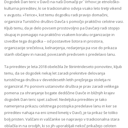
Dogodek Dan teric v Davči na naši Domačiji pr` Vrhovc je etnološko-
kulturna prireditev, ki se tradicionalno odvija vsako leto tretji vikend
v avgustu. »Terice«, kot temu dogodku radi pravijo domačini,
organizira Turistično društvo Davča s pomočjo praktično celotne vasi.
Kljub temu, da je delo povsem prostovoljno pa Davčarji radi stopijo
skupaj in pomagajo na praktično vsakem koraku organizacije in
izvedbe tega dogodka – od postavitve šotora in prostora,
organizacije srečelova, kelnarjenja, redarjenja pa vse do prikaza
starih običajev in navad, povezanih predvsem s predelavo lanu.
Ta prireditev je leta 2018 obeležila že štiriintrideseto ponovitev, kljub
temu, da se dogodek nekaj let zaradi prekinitve delovanja
turističnega društva v devetdesetih letih prejšnjega stoletja ni
organiziral. Po ponovni ustanovitvi društva je prav zaradi velikega
pomena za ohranjanje bogate dediščine Davče in bližnjih krajev
dogodek Dan teric spet zaživel. Nedeljska prireditev je tako
namenjena prikazu celotnega postopka predelave lanu in ker se
prireditev nahaja na eni izmed kmetij v Davči, je ta prikaz še toliko
bolj pristen. Vaščani in vaščanke se napravijo v tradicionalna stara
oblačila in na orodjih, ki so jih uporabljali nekoč prikažejo celoten