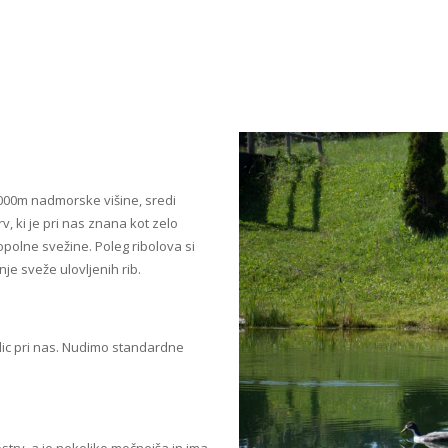
1000m nadmorske višine, sredi
, ki je pri nas znana kot zelo
polne svežine. Poleg ribolova si
nje sveže ulovljenih rib.
alic pri nas. Nudimo standardne