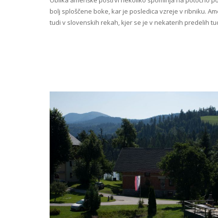
Oblika ameriške postrvi nekoliko spominja na potočno pos
bolj sploščene boke, kar je posledica vzreje v ribniku. Ame
tudi v slovenskih rekah, kjer se je v nekaterih predelih tu