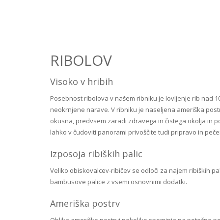
RIBOLOV
Visoko v hribih
Posebnost ribolova v našem ribniku je lovljenje rib nad 
neokrnjene narave. V ribniku je naseljena ameriška postrv
okusna, predvsem zaradi zdravega in čistega okolja in po
lahko v čudoviti panorami privoščite tudi pripravo in peče
Izposoja ribiških palic
Veliko obiskovalcev-ribičev se odloči za najem ribiških p
bambusove palice z vsemi osnovnimi dodatki.
Ameriška postrv