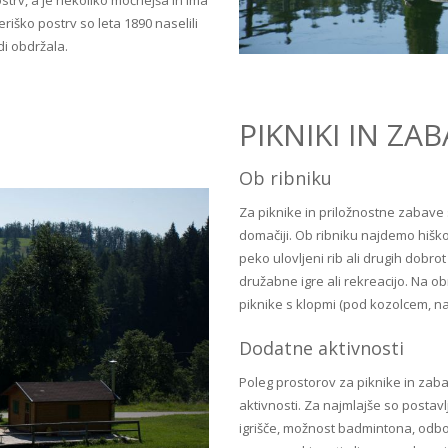
trv, a je nekoliko močnejša in ima
riško postrv so leta 1890 naselili
di obdržala.
PIKNIKI IN ZA
Ob ribniku
Za piknike in priložnostne zabave 
domačiji. Ob ribniku najdemo hiško
peko ulovljeni rib ali drugih dobro
družabne igre ali rekreacijo. Na o
piknike s klopmi (pod kozolcem, na 
Dodatne aktivnosti
Poleg prostorov za piknike in zab
aktivnosti. Za najmlajše so posta
igrišče, možnost badmintona, odbo