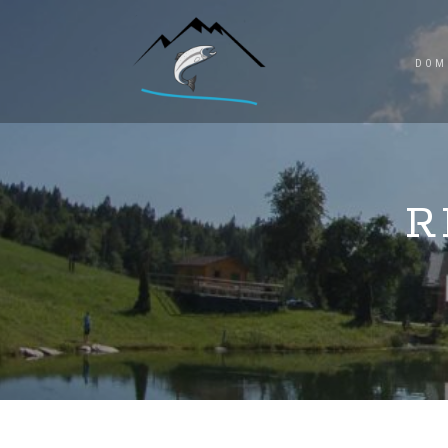
DOM
R