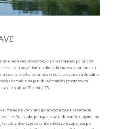
BAVE
smo uredili več prostorov, ki so razporejeni po celotni
 s teraso in pogledom na ribnik, ki ima vse potrebno za
t na žaru, elektriko, stranišče in obilo prostora za dodatne
bmočju domačije pa je tudi več manjših prostorov za
travniku ali na ??skednju??).
ave imamo na voljo mnogo prostora za najrazličnejše
vljena otroška igrala, ponujamo pa tudi manjše nogometno
jke ipd. Iz domačije se lahko s kolesom zapeljete po