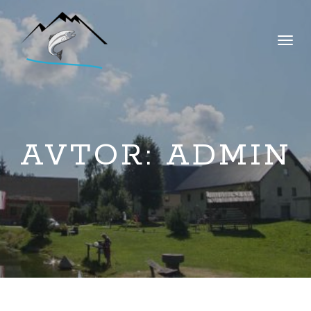
VKLOPI/IZ
NAVIGACI
AVTOR:
ADMIN