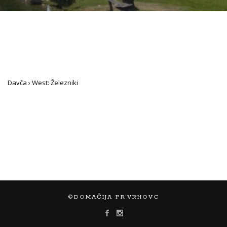
Davča › West: Železniki
©DOMAČIJA PR'VRHOVC